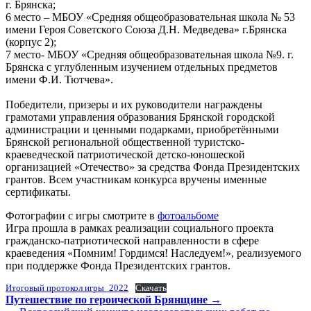
г. Брянска;
6 место – МБОУ «Средняя общеобразовательная школа № 53
имени Героя Советского Союза Д.Н. Медведева» г.Брянска
(корпус 2);
7 место- МБОУ «Средняя общеобразовательная школа №9. г.
Брянска с углубленным изучением отдельных предметов
имени Ф.И. Тютчева».
Победители, призеры и их руководители награждены
грамотами управления образования Брянской городской
администрации и ценными подарками, приобретёнными
Брянской региональной общественной туристско-
краеведческой патриотической детско-юношеской
организацией «Отечество» за средства Фонда Президентских
грантов. Всем участникам конкурса вручены именные
сертификаты.
Фотографии с игры смотрите в
фотоальбоме
Игра прошла в рамках реализации социального проекта
гражданско-патриотической направленности в сфере
краеведения «Помним! Гордимся! Наследуем!», реализуемого
при поддержке Фонда Президентских грантов.
Итоговый протокол игры_2022
Скачать
Навигация
Путешествие по героической Брянщине
→