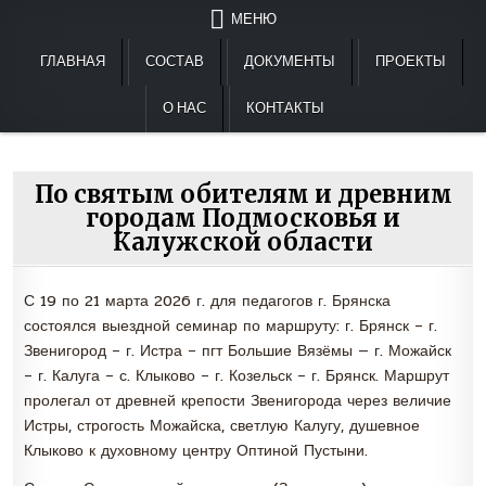
Перейти
МЕНЮ
к
содержимому
ГЛАВНАЯ
СОСТАВ
ДОКУМЕНТЫ
ПРОЕКТЫ
О НАС
КОНТАКТЫ
По святым обителям и древним
городам Подмосковья и
Калужской области
С 19 по 21 марта 2026 г. для педагогов г. Брянска
состоялся выездной семинар по маршруту: г. Брянск – г.
Звенигород – г. Истра – пгт Большие Вязёмы — г. Можайск
– г. Калуга – с. Клыково – г. Козельск – г. Брянск. Маршрут
пролегал от древней крепости Звенигорода через величие
Истры, строгость Можайска, светлую Калугу, душевное
Клыково к духовному центру Оптиной Пустыни.