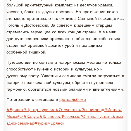
большой архитектурный комплекс из десятков храмов,
часовен, башен и других построек. На протяжении веков
это место притягивало паломников. Святыней восхищались
Гоголь и Достоевский. За советом к здешним старцам
стремились верующие со всех концов страны. А в наши
дни путешественники приезжают в обитель полюбоваться
старинной храмовой архитектурой и насладиться
особенной тишиной.
Путешествия по святым и историческим местам не только
способствуют изучению истории и культуры, но и
духовному росту. Участники семинара смогли погрузиться в
историю православной культуры, обрести внутреннюю
гармонию, обогатиться новыми знаниями и впечатлениями.
Фотографии с семинара в
фотоальбоме
#Брянск
#Центр_туризма
#Отечество
#Звенигород
#Истра
#
Можайск
#Калуга
#Клыково
#Козельск
#ОптинаПустынь
#вые
зднойсеминар
#туризмБрянск