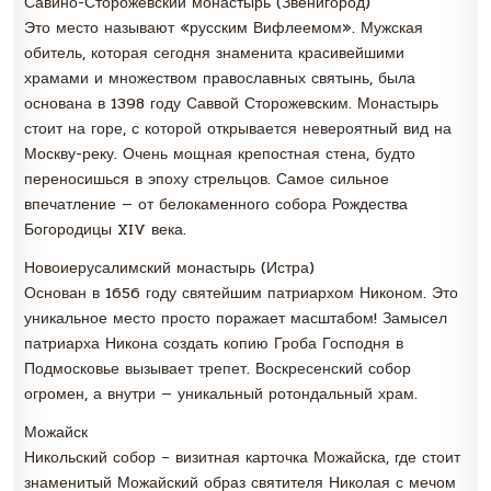
Савино-Сторожевский монастырь (Звенигород)
Это место называют «русским Вифлеемом». Мужская
обитель, которая сегодня знаменита красивейшими
храмами и множеством православных святынь, была
основана в 1398 году Саввой Сторожевским. Монастырь
стоит на горе, с которой открывается невероятный вид на
Москву-реку. Очень мощная крепостная стена, будто
переносишься в эпоху стрельцов. Самое сильное
впечатление — от белокаменного собора Рождества
Богородицы XIV века.
Новоиерусалимский монастырь (Истра)
Основан в 1656 году святейшим патриархом Никоном. Это
уникальное место просто поражает масштабом! Замысел
патриарха Никона создать копию Гроба Господня в
Подмосковье вызывает трепет. Воскресенский собор
огромен, а внутри — уникальный ротондальный храм.
Можайск
Никольский собор – визитная карточка Можайска, где стоит
знаменитый Можайский образ святителя Николая с мечом