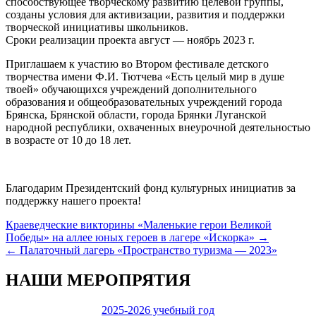
способствующее творческому развитию целевой группы,
созданы условия для активизации, развития и поддержки
творческой инициативы школьников.
Сроки реализации проекта август — ноябрь 2023 г.
Приглашаем к участию во Втором фестивале детского
творчества имени Ф.И. Тютчева «Есть целый мир в душе
твоей» обучающихся учреждений дополнительного
образования и общеобразовательных учреждений города
Брянска, Брянской области, города Брянки Луганской
народной республики, охваченных внеурочной деятельностью
в возрасте от 10 до 18 лет.
Благодарим Президентский фонд культурных инициатив за
поддержку нашего проекта!
Навигация
Краеведческие викторины «Маленькие герои Великой
Победы» на аллее юных героев в лагере «Искорка» →
по
← Палаточный лагерь «Пространство туризма — 2023»
записям
НАШИ МЕРОПРЯТИЯ
2025-2026 учебный год