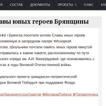
туристско-краеведческая, патриотическая детс
АЯ
СОСТАВ
ДОКУМЕНТЫ
ПРОЕКТЫ
О НАС
КО
Славы юных героев Брянщины
№40 г.Брянска посетили аллею Славы юных героев
ложенную в загородном лагере «Искорка».
аллее. Школьники почтили память юных героев минутой
отправились к камню памяти, расположенному по пути
ого отряда им. А.И. Виноградова», где познакомились с
есах в годы Великой Отечественной войны.
иального проекта гражданско-патриотической
ерои Великой Победы» при поддержке Фонда
ндПрезидентскихГрантов
#ВеликаяПобеда
#Патриотическ