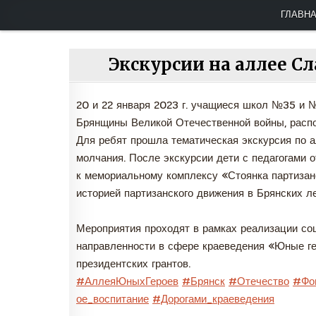
Брянская региональная общественная 
Перейти
ГЛАВН
к
содержимому
Экскурсии на аллее 
20 и 22 января 2023 г. учащиеся школ №35 и 
Брянщины Великой Отечественной войны, распо
Для ребят прошла тематическая экскурсия по 
молчания. После экскурсии дети с педагогами 
к мемориальному комплексу «Стоянка партизанск
историей партизанского движения в Брянских л
Мероприятия проходят в рамках реализации соц
направленности в сфере краеведения «Юные г
президентских грантов.
#АллеяЮныхГероев
#Брянск
#Отечество
#Фо
ое_воспитание
#Дорогами_краеведения