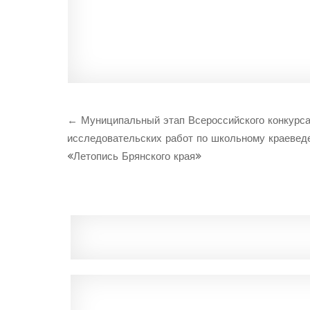
Навигация
← Муниципальный этап Всероссийского конкурс
по
исследовательских работ по школьному краевед
записям
«Летопись Брянского края»