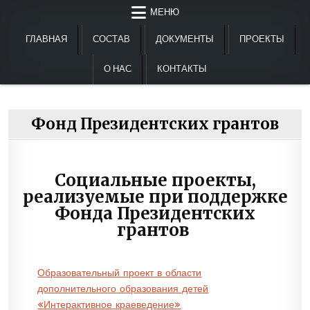
Перейти
МЕНЮ
к
содержимому
ГЛАВНАЯ
СОСТАВ
ДОКУМЕНТЫ
ПРОЕКТЫ
О НАС
КОНТАКТЫ
Фонд Президентских грантов
Социальные проекты,
реализуемые при поддержке
Фонда Президентских
грантов
Образовательный проект в области
дополнительного образования детей
«Интерактивное краеведение»