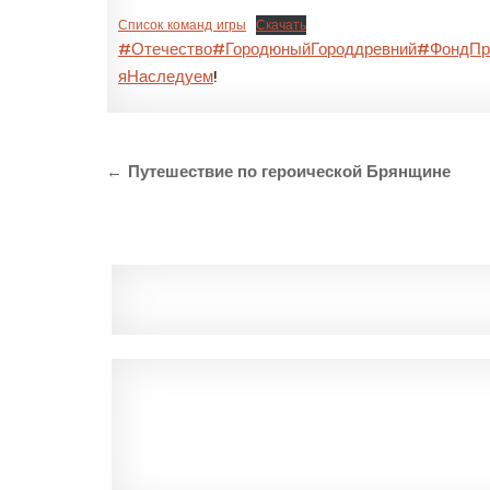
Список команд игры
Скачать
#Отечество
#ГородюныйГороддревний
#ФондПре
яНаследуем
!
Навигация
←
Путешествие по героической Брянщине
по
записям