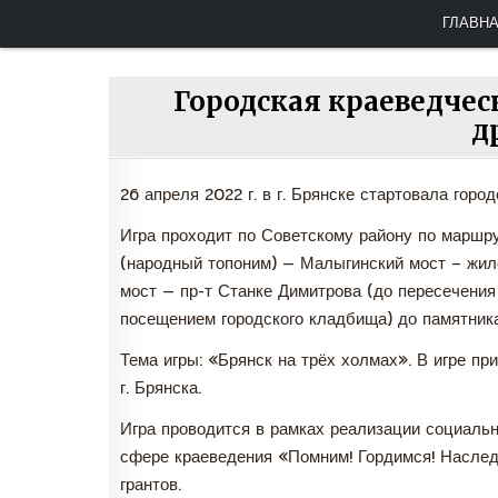
Брянская региональная общественная 
Перейти
ГЛАВН
к
содержимому
Городская краеведчес
д
26 апреля 2022 г. в г. Брянске стартовала горо
Игра проходит по Советскому району по маршр
(народный топоним) — Малыгинский мост – жил
мост — пр-т Станке Димитрова (до пересечения
посещением городского кладбища) до памятник
Тема игры: «Брянск на трёх холмах». В игре п
г. Брянска.
Игра проводится в рамках реализации социальн
сфере краеведения «Помним! Гордимся! Насле
грантов.