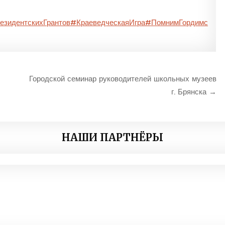
зидентскихГрантов
#КраеведческаяИгра
#ПомнимГордимс
Городской семинар руководителей школьных музеев
г. Брянска →
НАШИ ПАРТНЁРЫ