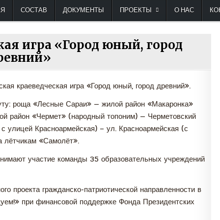
туристско-краеведческая, патриотическая детс
АЯ
СОСТАВ
ДОКУМЕНТЫ
ПРОЕКТЫ
О НАС
КО
кая игра «Город юный, город
ревний»
дская краеведческая игра «Город юный, город древний».
уту: роща «Лесные Сараи» — жилой район «Макаронка»
ой район «Чермет» (народный топоним) — Черметовский
 с улицей Красноармейская) – ул. Красноармейская (с
а лётчикам «Самолёт».
ринимают участие команды 35 образовательных учреждений
ого проекта гражданско-патриотической направленности в
дуем!» при финансовой поддержке Фонда Президентских